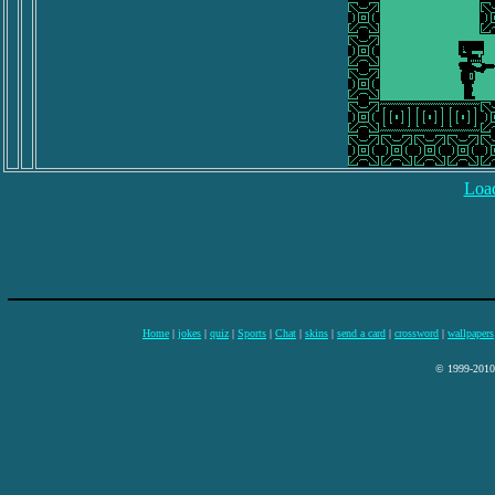
Load
Home
|
jokes
|
quiz
|
Sports
|
Chat
|
skins
|
send a card
|
crossword
|
wallpapers
© 1999-2010 